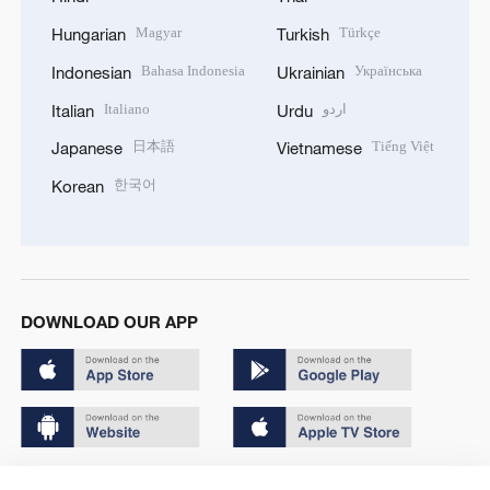
Magyar
Türkçe
Hungarian
Turkish
Bahasa Indonesia
Українська
Indonesian
Ukrainian
Italiano
اردو
Italian
Urdu
日本語
Tiếng Việt
Japanese
Vietnamese
한국어
Korean
DOWNLOAD OUR APP
Copyright © 2024 CGTN.