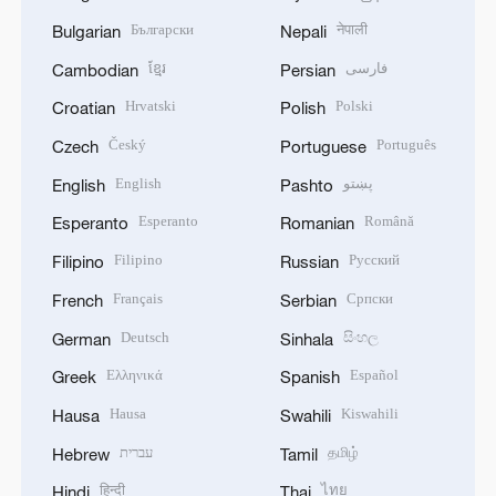
Български
नेपाली
Bulgarian
Nepali
ខ្មែរ
فارسی
Cambodian
Persian
Hrvatski
Polski
Croatian
Polish
Český
Português
Czech
Portuguese
English
پښتو
English
Pashto
Esperanto
Română
Esperanto
Romanian
Filipino
Русский
Filipino
Russian
Français
Српски
French
Serbian
Deutsch
සිංහල
German
Sinhala
Ελληνικά
Español
Greek
Spanish
Hausa
Kiswahili
Hausa
Swahili
עברית
தமிழ்
Hebrew
Tamil
हिन्दी
ไทย
Hindi
Thai