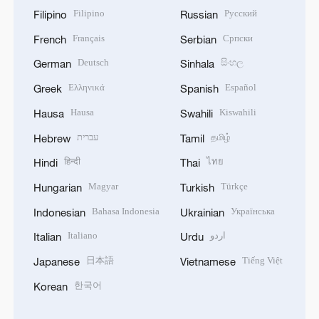
Filipino
Русский
Filipino
Russian
Français
Српски
French
Serbian
Deutsch
සිංහල
German
Sinhala
Ελληνικά
Español
Greek
Spanish
Hausa
Kiswahili
Hausa
Swahili
עברית
தமிழ்
Hebrew
Tamil
हिन्दी
ไทย
Hindi
Thai
Magyar
Türkçe
Hungarian
Turkish
Bahasa Indonesia
Українська
Indonesian
Ukrainian
Italiano
اردو
Italian
Urdu
日本語
Tiếng Việt
Japanese
Vietnamese
한국어
Korean