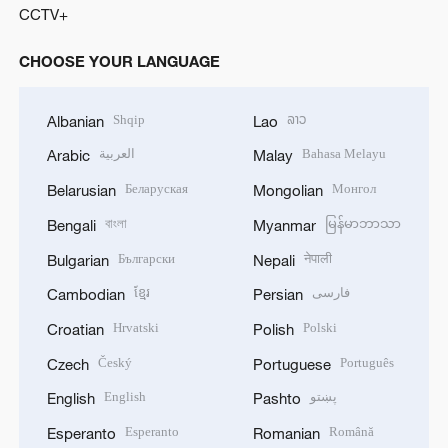
CCTV+
CHOOSE YOUR LANGUAGE
Shqip
ລາວ
Albanian
Lao
العربية
Bahasa Melayu
Arabic
Malay
Беларуская
Монгол
Belarusian
Mongolian
বাংলা
မြန်မာဘာသာ
Bengali
Myanmar
Български
नेपाली
Bulgarian
Nepali
ខ្មែរ
فارسی
Cambodian
Persian
Hrvatski
Polski
Croatian
Polish
Český
Português
Czech
Portuguese
English
پښتو
English
Pashto
Esperanto
Română
Esperanto
Romanian