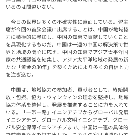
いるのは間違いない。
今日の世界は多くの不確実性に直面している。習主
席が今回の首脳会議に出席することは、中国が地域協
力に積極的に参加し、中国の知恵で貢献していくこと
を具現化するものだ。中国は一連の中国の解決策で世
界と地域の関心に応え、中国の知恵でアジア太平洋国
家の共通認識を結集し、アジア太平洋地域の発展の新
たな「黄金の30年」を築くためにより多くの自信と力
を注ぎ込む。
中国は、地域協力の参加者、貢献者として、終始開
放・包摂、協力・ウィンウィンの理念を堅持し、地域
協力体系を整備し、発展を推進することに力を入れて
いる。「一帯一路」イニシアチブからグローバル発展
イニシアチブ、グローバル文明イニシアチブ、グロー
バル安全保障イニシアチブまで、中国は一連の具体的
で前向きな案を打ち出した。これらの案は地域ひいて