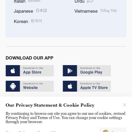
Italiano
اردو
Italian
Urdu
日本語
Tiếng Việt
Japanese
Vietnamese
한국어
Korean
DOWNLOAD OUR APP
Copyright © 2024 CGTN.
Our Privacy Statement & Cookie Policy
京ICP备20000184号
By continuing to browse our site you agree to our use of cookies, revised
Privacy Policy and Terms of Use. You can change your cookie settings
京公网安备 11010502050052号
through your browser.
Disinformation report hotline: 010-85061466