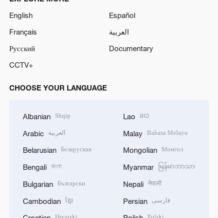
English
Español
Français
العربية
Русский
Documentary
CCTV+
CHOOSE YOUR LANGUAGE
Shqip
ລາວ
Albanian
Lao
العربية
Bahasa Melayu
Arabic
Malay
Беларуская
Монгол
Belarusian
Mongolian
বাংলা
မြန်မာဘာသာ
Bengali
Myanmar
Български
नेपाली
Bulgarian
Nepali
ខ្មែរ
فارسی
Cambodian
Persian
Hrvatski
Polski
Croatian
Polish