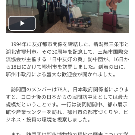
Play
Video
1994年に友好都市関係を締結した、新潟県三条市と
湖北省鄂州市。その30周年を記念して、三条市国際交
流協会が主催する「日中友好の翼」訪中団が、16日か
ら18日にかけて鄂州市を訪問しました。到着の日に、
鄂州市政府による盛大な歓迎会が開かれました。
訪問団のメンバーは78人。日本政府関係者によりま
すと、コロナ後の日本からの民間訪中団としては最大
規模だということです。一行は訪問期間中、都市展示
館や産業センターを訪れ、鄂州市の都市づくりや、ビ
ジネス・投資の環境を視察しました。
また、訪問団は鄂州博物館で現地の歴史について学