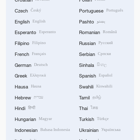
Český
Português
Czech
Portuguese
English
پښتو
English
Pashto
Esperanto
Română
Esperanto
Romanian
Filipino
Русский
Filipino
Russian
Français
Српски
French
Serbian
Deutsch
සිංහල
German
Sinhala
Ελληνικά
Español
Greek
Spanish
Hausa
Kiswahili
Hausa
Swahili
עברית
தமிழ்
Hebrew
Tamil
हिन्दी
ไทย
Hindi
Thai
Magyar
Türkçe
Hungarian
Turkish
Bahasa Indonesia
Українська
Indonesian
Ukrainian