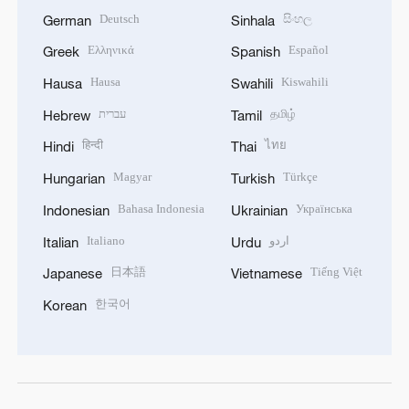
Deutsch
සිංහල
German
Sinhala
Ελληνικά
Español
Greek
Spanish
Hausa
Kiswahili
Hausa
Swahili
עברית
தமிழ்
Hebrew
Tamil
हिन्दी
ไทย
Hindi
Thai
Magyar
Türkçe
Hungarian
Turkish
Bahasa Indonesia
Українська
Indonesian
Ukrainian
Italiano
اردو
Italian
Urdu
日本語
Tiếng Việt
Japanese
Vietnamese
한국어
Korean