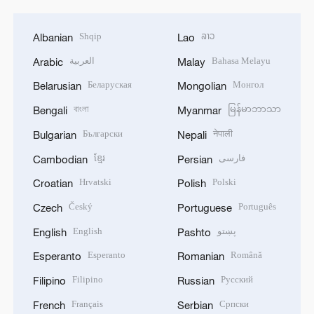
Shqip
ລາວ
Albanian
Lao
العربية
Bahasa Melayu
Arabic
Malay
Беларуская
Монгол
Belarusian
Mongolian
বাংলা
မြန်မာဘာသာ
Bengali
Myanmar
Български
नेपाली
Bulgarian
Nepali
ខ្មែរ
فارسی
Cambodian
Persian
Hrvatski
Polski
Croatian
Polish
Český
Português
Czech
Portuguese
English
پښتو
English
Pashto
Esperanto
Română
Esperanto
Romanian
Filipino
Русский
Filipino
Russian
Français
Српски
French
Serbian