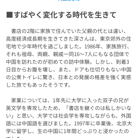
■すばやく変化する時代を生きて
書店の2階に家族で住んでいた父親の代とは違い、
高度経済成長期を生きてきた深さんは、東京郊外の住
宅地で少年時代を過ごしました。1986年、家族旅行、
それも祖母、両親、親戚一同16～7人にもなる団体で
中国を訪れたのが初めての訪中体験。しかし、到着3
日目からお腹を壊し、また、ドアも仕切りもない中国
の公衆トイレに驚き、日本との発展の格差を強く実感
した旅でもあったそうです。
家業については、1年先に大学に入った双子の兄が
英文学を専攻したため、「書店を継ぐのは私しかいな
い」と思い、大学では社会学を専攻しながらも、外国
語には中国語を選びました。1997年に卒業後、北京大
学に留学し、生の中国に1年間どっぷりと浸かったの