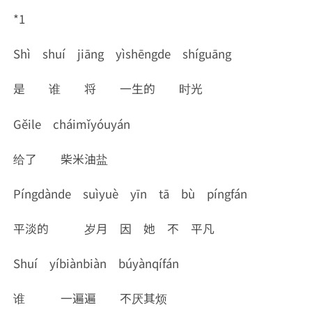
*1
Shì shuí jiāng yìshēngde shíguāng
是 谁 将 一生的 时光
Gěile cháimǐyóuyán
给了 柴米油盐
Píngdànde suìyuè yīn tā bù píngfán
平淡的 岁月 因 她 不 平凡
Shuí yíbiànbiàn búyànqífán
谁 一遍遍 不厌其烦