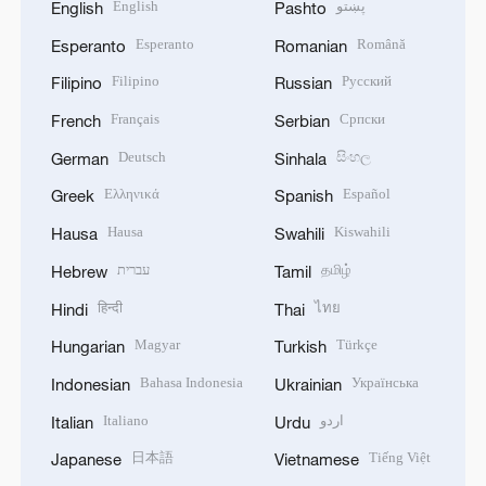
English
پښتو
English
Pashto
Esperanto
Română
Esperanto
Romanian
Filipino
Русский
Filipino
Russian
Français
Српски
French
Serbian
Deutsch
සිංහල
German
Sinhala
Ελληνικά
Español
Greek
Spanish
Hausa
Kiswahili
Hausa
Swahili
עברית
தமிழ்
Hebrew
Tamil
हिन्दी
ไทย
Hindi
Thai
Magyar
Türkçe
Hungarian
Turkish
Bahasa Indonesia
Українська
Indonesian
Ukrainian
Italiano
اردو
Italian
Urdu
日本語
Tiếng Việt
Japanese
Vietnamese