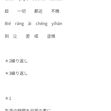
趁 一切 都还 不晚
Bié ràng ài chéng yíhàn
别 让 爱 成 遗憾
＊2繰り返し
＊3繰り返し
＊1
生涯の時間を日常の事に