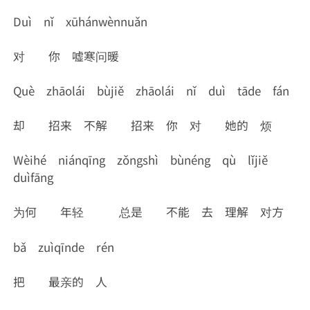
Duì nǐ xūhánwènnuǎn
对 你 嘘寒问暖
Què zhāolái bùjiě zhāolái nǐ duì tāde fán
却 招来 不解 招来 你 对 她的 烦
Wèihé niánqīng zǒngshì bùnéng qù lǐjiě
duìfāng
为何 年轻 总是 不能 去 理解 对方
bǎ zuìqīnde rén
把 最亲的 人