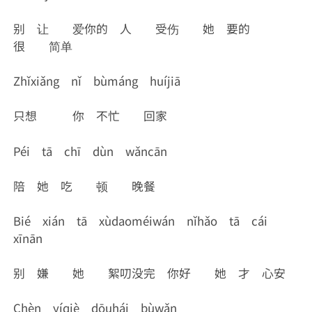
别 让 爱你的 人 受伤 她 要的
很 简单
Zhǐxiǎng nǐ bùmáng huíjiā
只想 你 不忙 回家
Péi tā chī dùn wǎncān
陪 她 吃 顿 晚餐
Bié xián tā xùdaoméiwán nǐhǎo tā cái
xīnān
别 嫌 她 絮叨没完 你好 她 才 心安
Chèn yíqiè dōuhái bùwǎn