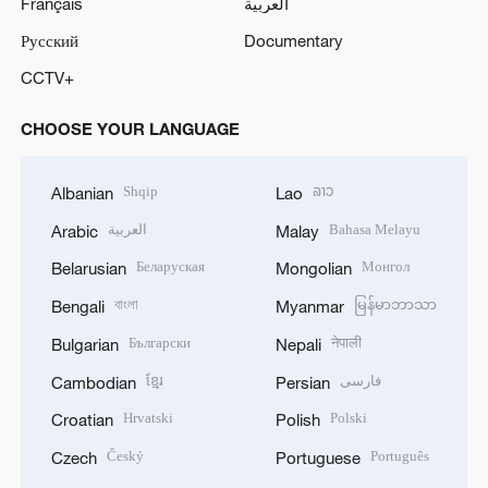
Français
العربية
Русский
Documentary
CCTV+
CHOOSE YOUR LANGUAGE
Shqip
ລາວ
Albanian
Lao
العربية
Bahasa Melayu
Arabic
Malay
Беларуская
Монгол
Belarusian
Mongolian
বাংলা
မြန်မာဘာသာ
Bengali
Myanmar
Български
नेपाली
Bulgarian
Nepali
ខ្មែរ
فارسی
Cambodian
Persian
Hrvatski
Polski
Croatian
Polish
Český
Português
Czech
Portuguese