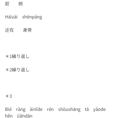
趁 她
Háizài shēnpáng
还在 身旁
＊1繰り返し
＊2繰り返し
＊3
Bié ràng àinǐde rén shòushāng tā yàode
hěn jiǎndān