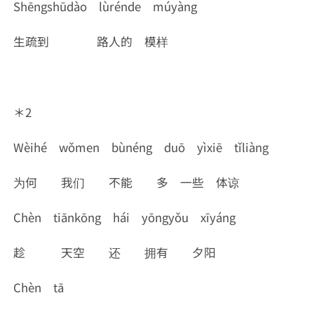
Shēngshūdào lùrénde múyàng
生疏到 路人的 模样
＊2
Wèihé wǒmen bùnéng duō yìxiē tǐliàng
为何 我们 不能 多 一些 体谅
Chèn tiānkōng hái yōngyǒu xīyáng
趁 天空 还 拥有 夕阳
Chèn tā