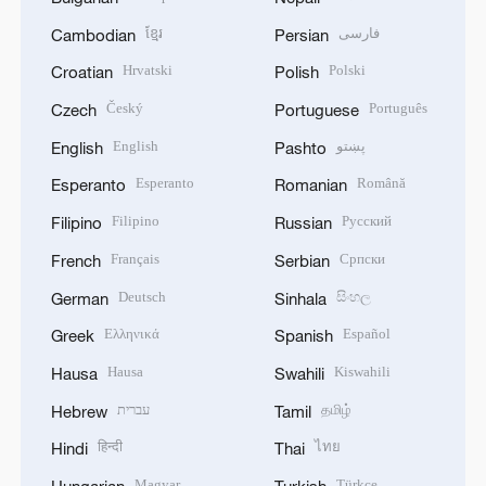
ខ្មែរ
فارسی
Cambodian
Persian
Hrvatski
Polski
Croatian
Polish
Český
Português
Czech
Portuguese
English
پښتو
English
Pashto
Esperanto
Română
Esperanto
Romanian
Filipino
Русский
Filipino
Russian
Français
Српски
French
Serbian
Deutsch
සිංහල
German
Sinhala
Ελληνικά
Español
Greek
Spanish
Hausa
Kiswahili
Hausa
Swahili
עברית
தமிழ்
Hebrew
Tamil
हिन्दी
ไทย
Hindi
Thai
Magyar
Türkçe