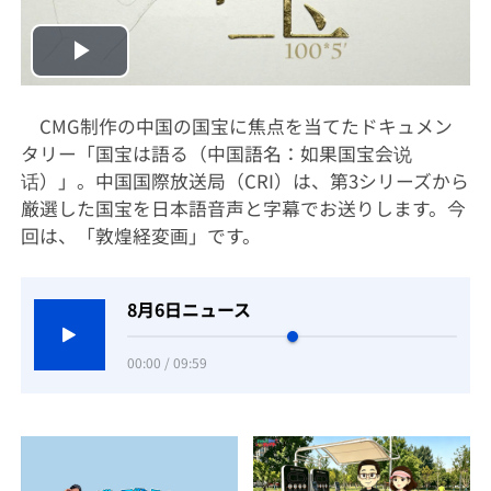
Play
Video
CMG制作の中国の国宝に焦点を当てたドキュメン
タリー「国宝は語る（中国語名：如果国宝会说
话）」。中国国際放送局（CRI）は、第3シリーズから
厳選した国宝を日本語音声と字幕でお送りします。今
回は、「敦煌経変画」です。
8月6日ニュース
00:00 / 09:59