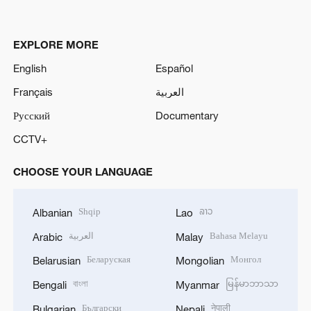
EXPLORE MORE
English
Español
Français
العربية
Русский
Documentary
CCTV+
CHOOSE YOUR LANGUAGE
Shqip
ລາວ
Albanian
Lao
العربية
Bahasa Melayu
Arabic
Malay
Беларуская
Монгол
Belarusian
Mongolian
বাংলা
မြန်မာဘာသာ
Bengali
Myanmar
Български
नेपाली
Bulgarian
Nepali