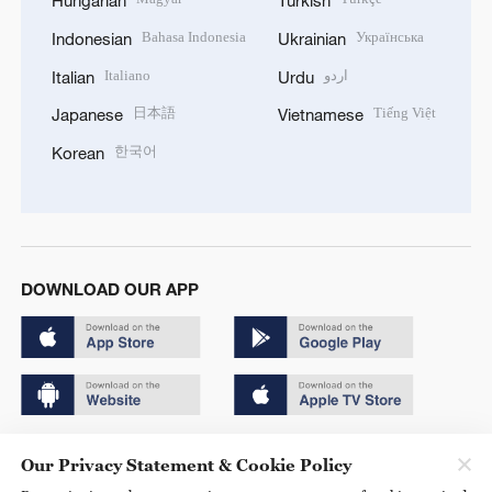
Hungarian
Turkish
Bahasa Indonesia
Українська
Indonesian
Ukrainian
Italiano
اردو
Italian
Urdu
日本語
Tiếng Việt
Japanese
Vietnamese
한국어
Korean
DOWNLOAD OUR APP
Copyright © 2024 CGTN.
Our Privacy Statement & Cookie Policy
京ICP备20000184号