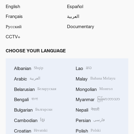
English
Español
Français
العربية
Русский
Documentary
CCTV+
CHOOSE YOUR LANGUAGE
Shqip
ລາວ
Albanian
Lao
العربية
Bahasa Melayu
Arabic
Malay
Беларуская
Монгол
Belarusian
Mongolian
বাংলা
မြန်မာဘာသာ
Bengali
Myanmar
Български
नेपाली
Bulgarian
Nepali
ខ្មែរ
فارسی
Cambodian
Persian
Hrvatski
Polski
Croatian
Polish