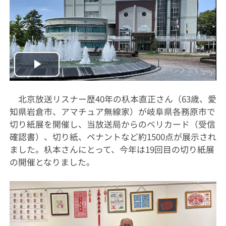
Play
Video
北京放送リスナー歴40年の杁本直正さん（63歳、愛
知県岩倉市、アマチュア無線家）が岐阜県各務原市で
切り紙展を開催し、当放送局からのベリカード（受信
確認書）、切り紙、ペナントなど約1500点が展示され
ました。杁本さんにとって、今年は19回目の切り紙展
の開催となりました。