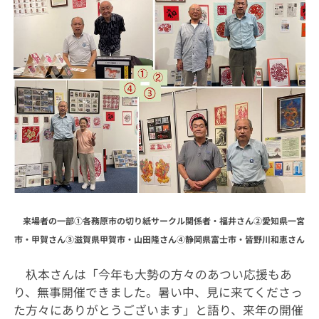
来場者の一部①各務原市の切り紙サークル関係者・福井さん②愛知県一宮
市・甲賀さん③
滋賀県甲賀市・山田隆さん
④
静岡県富士市・皆野川和恵さん
杁本さんは「今年も大勢の方々のあつい応援もあ
り、無事開催できました。暑い中、見に来てくださっ
た方々にありがとうございます」と語り、来年の開催