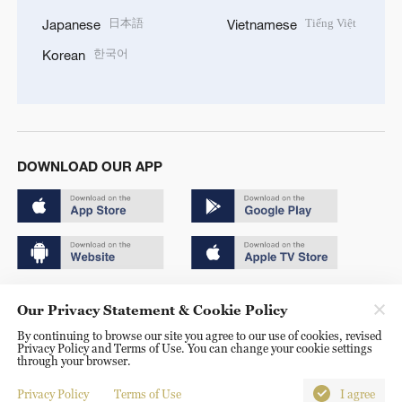
日本語
Tiếng Việt
Japanese
Vietnamese
한국어
Korean
DOWNLOAD OUR APP
Copyright © 2024 CGTN.
Our Privacy Statement & Cookie Policy
京ICP备20000184号
By continuing to browse our site you agree to our use of cookies, revised
Privacy Policy and Terms of Use. You can change your cookie settings
京公网安备 11010502050052号
through your browser.
Disinformation report hotline: 010-85061466
Privacy Policy
Terms of Use
I agree