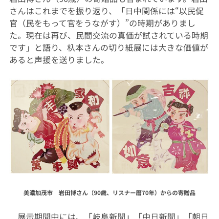
さんはこれまでを振り返り、「日中関係には“以民促
官（民をもって官をうながす）”の時期がありまし
た。現在は再び、民間交流の真価が試されている時期
です」と語り、杁本さんの切り紙展には大きな価値が
あると声援を送りました。
美濃加茂市 岩田博さん（90歳、リスナー暦70年）からの寄贈品
展示期間中には、「岐阜新聞」「中日新聞」「朝日