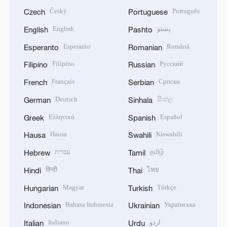
Český
Português
Czech
Portuguese
English
پښتو
English
Pashto
Esperanto
Română
Esperanto
Romanian
Filipino
Русский
Filipino
Russian
Français
Српски
French
Serbian
Deutsch
සිංහල
German
Sinhala
Ελληνικά
Español
Greek
Spanish
Hausa
Kiswahili
Hausa
Swahili
עברית
தமிழ்
Hebrew
Tamil
हिन्दी
ไทย
Hindi
Thai
Magyar
Türkçe
Hungarian
Turkish
Bahasa Indonesia
Українська
Indonesian
Ukrainian
Italiano
اردو
Italian
Urdu