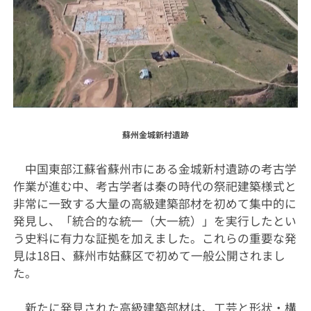
蘇州金城新村遺跡
中国東部江蘇省蘇州市にある金城新村遺跡の考古学
作業が進む中、考古学者は秦の時代の祭祀建築様式と
非常に一致する大量の高級建築部材を初めて集中的に
発見し、「統合的な統一（大一統）」を実行したとい
う史料に有力な証拠を加えました。これらの重要な発
見は18日、蘇州市姑蘇区で初めて一般公開されまし
た。
新たに発見された高級建築部材は、工芸と形状・構