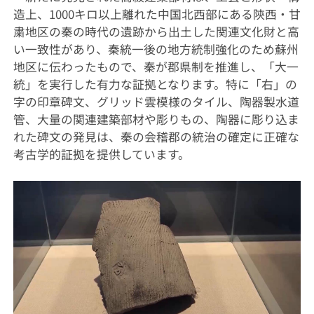
造上、1000キロ以上離れた中国北西部にある陝西・甘
粛地区の秦の時代の遺跡から出土した関連文化財と高
い一致性があり、秦統一後の地方統制強化のため蘇州
地区に伝わったもので、秦が郡県制を推進し、「大一
統」を実行した有力な証拠となります。特に「右」の
字の印章碑文、グリッド雲模様のタイル、陶器製水道
管、大量の関連建築部材や彫りもの、陶器に彫り込ま
れた碑文の発見は、秦の会稽郡の統治の確定に正確な
考古学的証拠を提供しています。