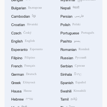
Български
नेपाली
Bulgarian
Nepali
ខ្មែរ
فارسی
Cambodian
Persian
Hrvatski
Polski
Croatian
Polish
Český
Português
Czech
Portuguese
English
پښتو
English
Pashto
Esperanto
Română
Esperanto
Romanian
Filipino
Русский
Filipino
Russian
Français
Српски
French
Serbian
Deutsch
සිංහල
German
Sinhala
Ελληνικά
Español
Greek
Spanish
Hausa
Kiswahili
Hausa
Swahili
עברית
தமிழ்
Hebrew
Tamil