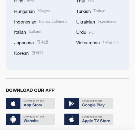
हिन्दी
ไทย
Hindi
Thai
Magyar
Türkçe
Hungarian
Turkish
Bahasa Indonesia
Українська
Indonesian
Ukrainian
Italiano
اردو
Italian
Urdu
日本語
Tiếng Việt
Japanese
Vietnamese
한국어
Korean
DOWNLOAD OUR APP
Copyright © 2024 CGTN.