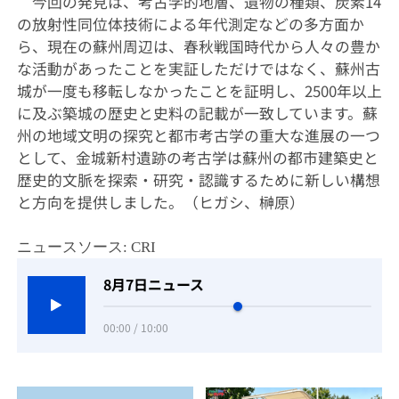
今回の発見は、考古学的地層、遺物の種類、炭素14
の放射性同位体技術による年代測定などの多方面か
ら、現在の蘇州周辺は、春秋戦国時代から人々の豊か
な活動があったことを実証しただけではなく、蘇州古
城が一度も移転しなかったことを証明し、2500年以上
に及ぶ築城の歴史と史料の記載が一致しています。蘇
州の地域文明の探究と都市考古学の重大な進展の一つ
として、金城新村遺跡の考古学は蘇州の都市建築史と
歴史的文脈を探索・研究・認識するために新しい構想
と方向を提供しました。（ヒガシ、榊原）
ニュースソース: CRI
8月7日ニュース
00:00 / 10:00