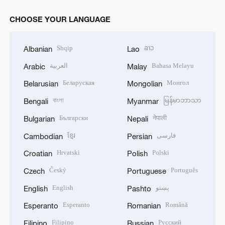
CHOOSE YOUR LANGUAGE
Shqip
ລາວ
Albanian
Lao
العربية
Bahasa Melayu
Arabic
Malay
Беларуская
Монгол
Belarusian
Mongolian
বাংলা
မြန်မာဘာသာ
Bengali
Myanmar
Български
नेपाली
Bulgarian
Nepali
ខ្មែរ
فارسی
Cambodian
Persian
Hrvatski
Polski
Croatian
Polish
Český
Português
Czech
Portuguese
English
پښتو
English
Pashto
Esperanto
Română
Esperanto
Romanian
Filipino
Русский
Filipino
Russian