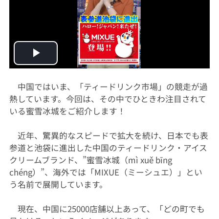
Play
Video
中国ではいま、「ティードリンク市場」の競走が過
熱しています。今回は、その中でひときわ注目されて
いる蜜雪冰城をご紹介します！
近年、驚異的なスピードで拡大を続け、日本でも表
参道と池袋に進出した中国のティードリンク・アイス
クリームブランド、”蜜雪冰城（mì xuě bīng
chéng）”、海外では「MIXUE（ミーシュエ）」とい
う名前で展開しています。
現在、中国に25000店舗以上あって、「どの町でも