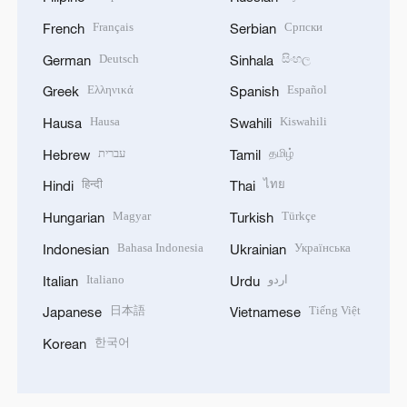
Français
Српски
French
Serbian
Deutsch
සිංහල
German
Sinhala
Ελληνικά
Español
Greek
Spanish
Hausa
Kiswahili
Hausa
Swahili
עברית
தமிழ்
Hebrew
Tamil
हिन्दी
ไทย
Hindi
Thai
Magyar
Türkçe
Hungarian
Turkish
Bahasa Indonesia
Українська
Indonesian
Ukrainian
Italiano
اردو
Italian
Urdu
日本語
Tiếng Việt
Japanese
Vietnamese
한국어
Korean