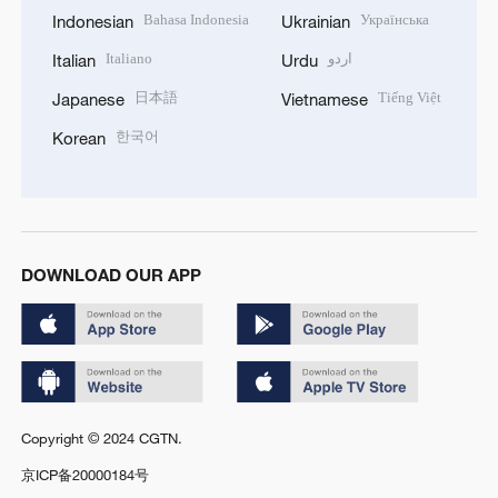
Bahasa Indonesia
Українська
Indonesian
Ukrainian
Italiano
اردو
Italian
Urdu
日本語
Tiếng Việt
Japanese
Vietnamese
한국어
Korean
DOWNLOAD OUR APP
Copyright © 2024 CGTN.
京ICP备20000184号