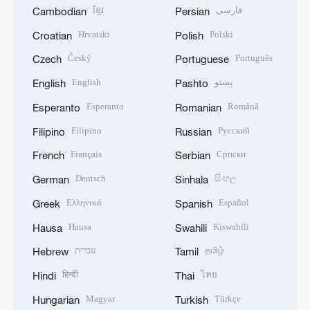
ខ្មែរ
فارسی
Cambodian
Persian
Hrvatski
Polski
Croatian
Polish
Český
Português
Czech
Portuguese
English
پښتو
English
Pashto
Esperanto
Română
Esperanto
Romanian
Filipino
Русский
Filipino
Russian
Français
Српски
French
Serbian
Deutsch
සිංහල
German
Sinhala
Ελληνικά
Español
Greek
Spanish
Hausa
Kiswahili
Hausa
Swahili
עברית
தமிழ்
Hebrew
Tamil
हिन्दी
ไทย
Hindi
Thai
Magyar
Türkçe
Hungarian
Turkish