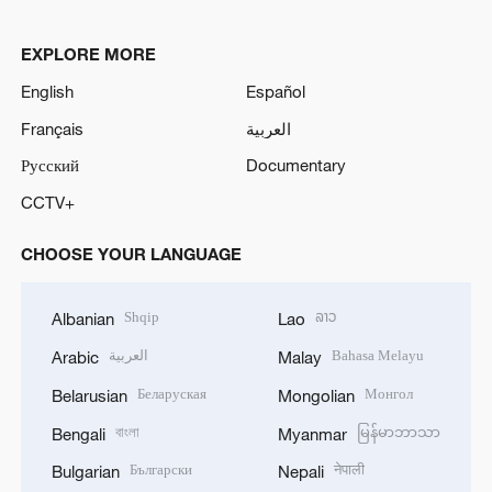
EXPLORE MORE
English
Español
Français
العربية
Русский
Documentary
CCTV+
CHOOSE YOUR LANGUAGE
Shqip
ລາວ
Albanian
Lao
العربية
Bahasa Melayu
Arabic
Malay
Беларуская
Монгол
Belarusian
Mongolian
বাংলা
မြန်မာဘာသာ
Bengali
Myanmar
Български
नेपाली
Bulgarian
Nepali