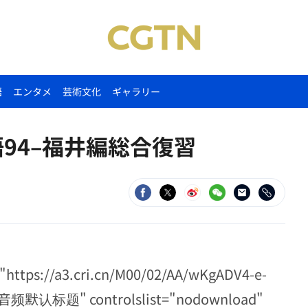
語
エンタメ
芸術文化
ギャラリー
94–福井編総合復習
="https://a3.cri.cn/M00/02/AA/wKgADV4-e-
="音频默认标题" controlslist="nodownload"