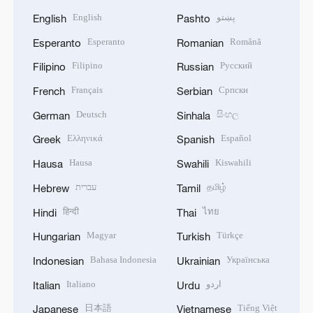
English
پښتو
English
Pashto
Esperanto
Română
Esperanto
Romanian
Filipino
Русский
Filipino
Russian
Français
Српски
French
Serbian
Deutsch
සිංහල
German
Sinhala
Ελληνικά
Español
Greek
Spanish
Hausa
Kiswahili
Hausa
Swahili
עברית
தமிழ்
Hebrew
Tamil
हिन्दी
ไทย
Hindi
Thai
Magyar
Türkçe
Hungarian
Turkish
Bahasa Indonesia
Українська
Indonesian
Ukrainian
Italiano
اردو
Italian
Urdu
日本語
Tiếng Việt
Japanese
Vietnamese