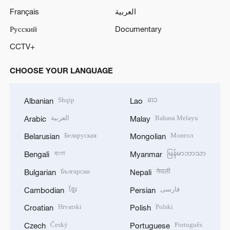
Français
العربية
Русский
Documentary
CCTV+
CHOOSE YOUR LANGUAGE
Shqip
ລາວ
Albanian
Lao
العربية
Bahasa Melayu
Arabic
Malay
Беларуская
Монгол
Belarusian
Mongolian
বাংলা
မြန်မာဘာသာ
Bengali
Myanmar
Български
नेपाली
Bulgarian
Nepali
ខ្មែរ
فارسی
Cambodian
Persian
Hrvatski
Polski
Croatian
Polish
Český
Português
Czech
Portuguese