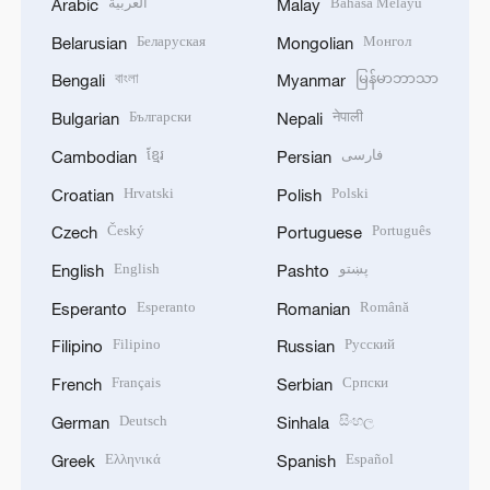
العربية
Bahasa Melayu
Arabic
Malay
Беларуская
Монгол
Belarusian
Mongolian
বাংলা
မြန်မာဘာသာ
Bengali
Myanmar
Български
नेपाली
Bulgarian
Nepali
ខ្មែរ
فارسی
Cambodian
Persian
Hrvatski
Polski
Croatian
Polish
Český
Português
Czech
Portuguese
English
پښتو
English
Pashto
Esperanto
Română
Esperanto
Romanian
Filipino
Русский
Filipino
Russian
Français
Српски
French
Serbian
Deutsch
සිංහල
German
Sinhala
Ελληνικά
Español
Greek
Spanish