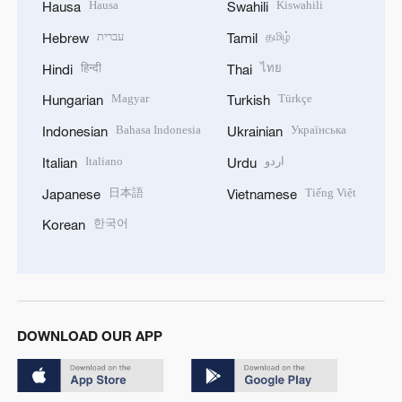
Hausa
Kiswahili
Hausa
Swahili
עברית
தமிழ்
Hebrew
Tamil
हिन्दी
ไทย
Hindi
Thai
Magyar
Türkçe
Hungarian
Turkish
Bahasa Indonesia
Українська
Indonesian
Ukrainian
Italiano
اردو
Italian
Urdu
日本語
Tiếng Việt
Japanese
Vietnamese
한국어
Korean
DOWNLOAD OUR APP