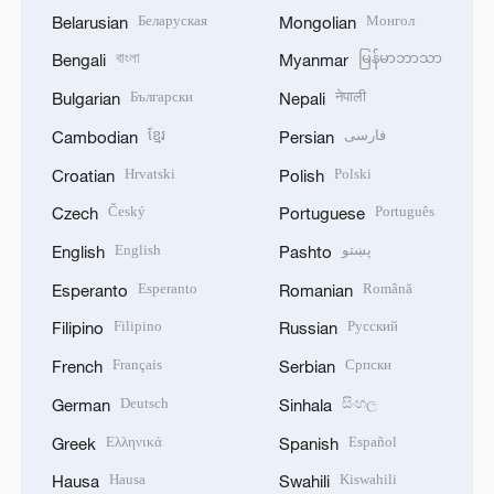
Беларуская
Монгол
Belarusian
Mongolian
বাংলা
မြန်မာဘာသာ
Bengali
Myanmar
Български
नेपाली
Bulgarian
Nepali
ខ្មែរ
فارسی
Cambodian
Persian
Hrvatski
Polski
Croatian
Polish
Český
Português
Czech
Portuguese
English
پښتو
English
Pashto
Esperanto
Română
Esperanto
Romanian
Filipino
Русский
Filipino
Russian
Français
Српски
French
Serbian
Deutsch
සිංහල
German
Sinhala
Ελληνικά
Español
Greek
Spanish
Hausa
Kiswahili
Hausa
Swahili