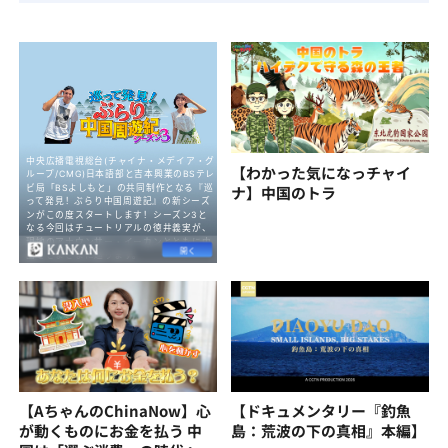
【わかった気になっチャイ
ナ】中国のトラ
【AちゃんのChinaNow】心
【ドキュメンタリー『釣魚
が動くものにお金を払う 中
島：荒波の下の真相』本編】