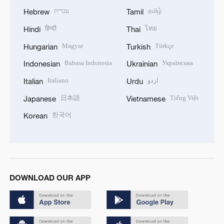
עברית
தமிழ்
Hebrew
Tamil
हिन्दी
ไทย
Hindi
Thai
Magyar
Türkçe
Hungarian
Turkish
Bahasa Indonesia
Українська
Indonesian
Ukrainian
Italiano
اردو
Italian
Urdu
日本語
Tiếng Việt
Japanese
Vietnamese
한국어
Korean
DOWNLOAD OUR APP