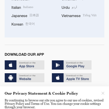
Italiano
اردو
Italian
Urdu
日本語
Tiếng Việt
Japanese
Vietnamese
한국어
Korean
DOWNLOAD OUR APP
Copyright © 2024 CGTN.
Our Privacy Statement & Cookie Policy
京ICP备20000184号
By continuing to browse our site you agree to our use of cookies, revised
Privacy Policy and Terms of Use. You can change your cookie settings
京公网安备 11010502050052号
through your browser.