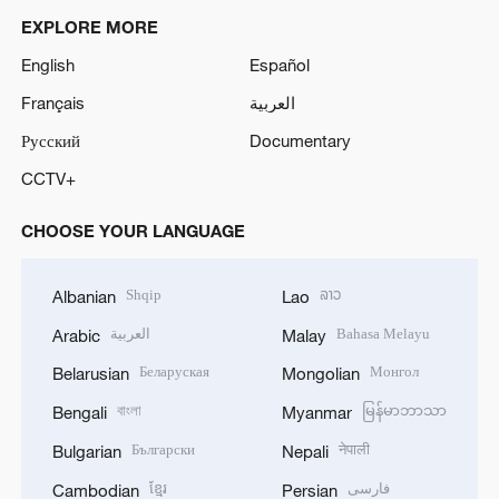
EXPLORE MORE
English
Español
Français
العربية
Русский
Documentary
CCTV+
CHOOSE YOUR LANGUAGE
Shqip
ລາວ
Albanian
Lao
العربية
Bahasa Melayu
Arabic
Malay
Беларуская
Монгол
Belarusian
Mongolian
বাংলা
မြန်မာဘာသာ
Bengali
Myanmar
Български
नेपाली
Bulgarian
Nepali
ខ្មែរ
فارسی
Cambodian
Persian