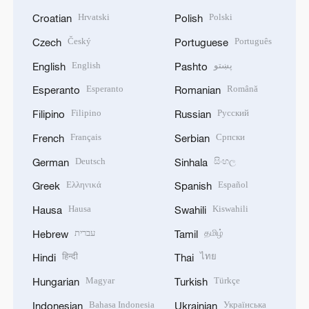
Hrvatski
Polski
Croatian
Polish
Český
Português
Czech
Portuguese
English
پښتو
English
Pashto
Esperanto
Română
Esperanto
Romanian
Filipino
Русский
Filipino
Russian
Français
Српски
French
Serbian
Deutsch
සිංහල
German
Sinhala
Ελληνικά
Español
Greek
Spanish
Hausa
Kiswahili
Hausa
Swahili
עברית
தமிழ்
Hebrew
Tamil
हिन्दी
ไทย
Hindi
Thai
Magyar
Türkçe
Hungarian
Turkish
Bahasa Indonesia
Українська
Indonesian
Ukrainian