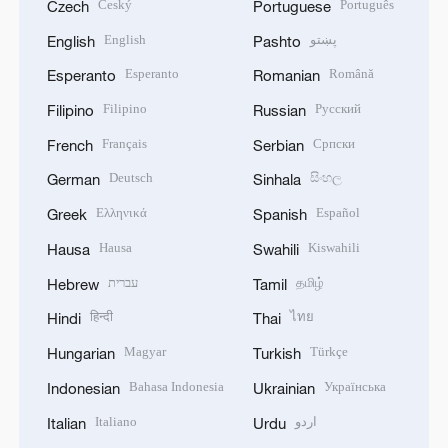
Český
Português
Czech
Portuguese
English
پښتو
English
Pashto
Esperanto
Română
Esperanto
Romanian
Filipino
Русский
Filipino
Russian
Français
Српски
French
Serbian
Deutsch
සිංහල
German
Sinhala
Ελληνικά
Español
Greek
Spanish
Hausa
Kiswahili
Hausa
Swahili
עברית
தமிழ்
Hebrew
Tamil
हिन्दी
ไทย
Hindi
Thai
Magyar
Türkçe
Hungarian
Turkish
Bahasa Indonesia
Українська
Indonesian
Ukrainian
Italiano
اردو
Italian
Urdu