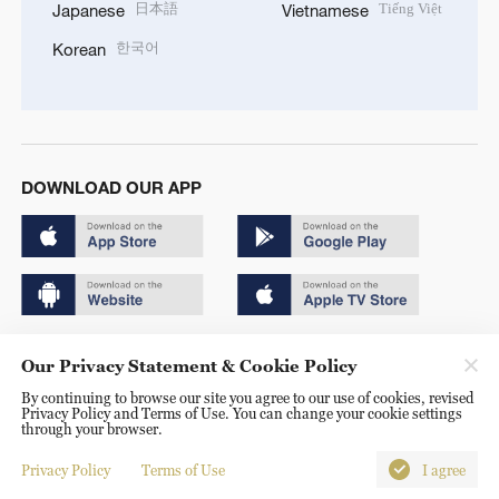
日本語
Tiếng Việt
Japanese
Vietnamese
한국어
Korean
DOWNLOAD OUR APP
Copyright © 2024 CGTN.
Our Privacy Statement & Cookie Policy
京ICP备20000184号
By continuing to browse our site you agree to our use of cookies, revised
Privacy Policy and Terms of Use. You can change your cookie settings
京公网安备 11010502050052号
through your browser.
Disinformation report hotline: 010-85061466
Privacy Policy
Terms of Use
I agree