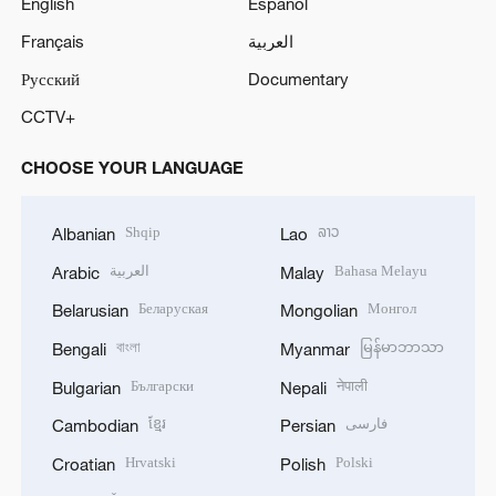
English
Español
Français
العربية
Русский
Documentary
CCTV+
CHOOSE YOUR LANGUAGE
Shqip
ລາວ
Albanian
Lao
العربية
Bahasa Melayu
Arabic
Malay
Беларуская
Монгол
Belarusian
Mongolian
বাংলা
မြန်မာဘာသာ
Bengali
Myanmar
Български
नेपाली
Bulgarian
Nepali
ខ្មែរ
فارسی
Cambodian
Persian
Hrvatski
Polski
Croatian
Polish