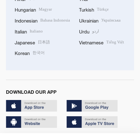
Magyar
Türkçe
Hungarian
Turkish
Bahasa Indonesia
Українська
Indonesian
Ukrainian
Italiano
اردو
Italian
Urdu
日本語
Tiếng Việt
Japanese
Vietnamese
한국어
Korean
DOWNLOAD OUR APP
Copyright © 2024 CGTN.