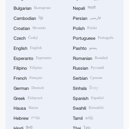
Български
नेपाली
Bulgarian
Nepali
ខ្មែរ
فارسی
Cambodian
Persian
Hrvatski
Polski
Croatian
Polish
Český
Português
Czech
Portuguese
English
پښتو
English
Pashto
Esperanto
Română
Esperanto
Romanian
Filipino
Русский
Filipino
Russian
Français
Српски
French
Serbian
Deutsch
සිංහල
German
Sinhala
Ελληνικά
Español
Greek
Spanish
Hausa
Kiswahili
Hausa
Swahili
עברית
தமிழ்
Hebrew
Tamil
हिन्दी
ไทย
Hindi
Thai