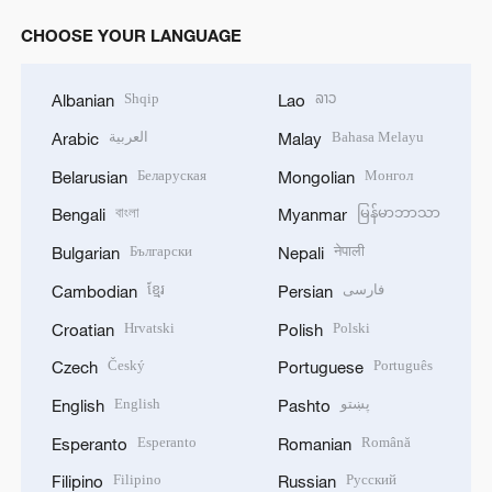
CHOOSE YOUR LANGUAGE
Shqip
ລາວ
Albanian
Lao
العربية
Bahasa Melayu
Arabic
Malay
Беларуская
Монгол
Belarusian
Mongolian
বাংলা
မြန်မာဘာသာ
Bengali
Myanmar
Български
नेपाली
Bulgarian
Nepali
ខ្មែរ
فارسی
Cambodian
Persian
Hrvatski
Polski
Croatian
Polish
Český
Português
Czech
Portuguese
English
پښتو
English
Pashto
Esperanto
Română
Esperanto
Romanian
Filipino
Русский
Filipino
Russian