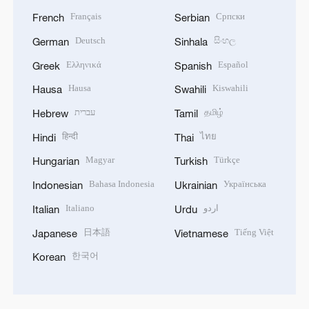
Français
Српски
French
Serbian
Deutsch
සිංහල
German
Sinhala
Ελληνικά
Español
Greek
Spanish
Hausa
Kiswahili
Hausa
Swahili
עברית
தமிழ்
Hebrew
Tamil
हिन्दी
ไทย
Hindi
Thai
Magyar
Türkçe
Hungarian
Turkish
Bahasa Indonesia
Українська
Indonesian
Ukrainian
Italiano
اردو
Italian
Urdu
日本語
Tiếng Việt
Japanese
Vietnamese
한국어
Korean