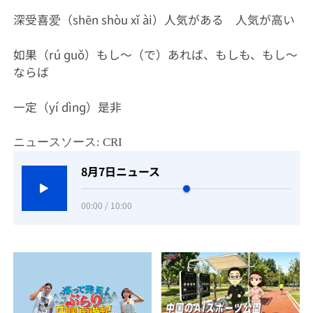
深受喜爱（shēn shòu xǐ ài）人気がある 人気が高い
如果（rú ɡuǒ）もし～（で）あれば、もしも、もし～
ならば
一定（yí dìnɡ）是非
ニュースソース: CRI
8月7日ニュース
00:00 / 10:00