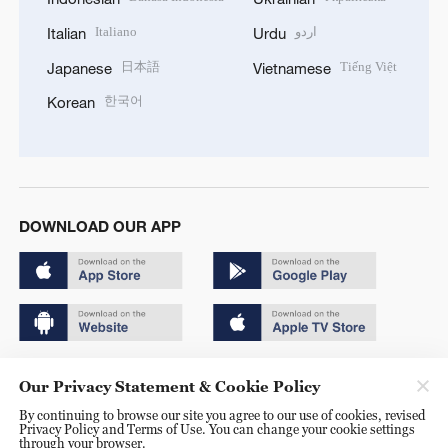
Italiano
اردو
Italian
Urdu
日本語
Tiếng Việt
Japanese
Vietnamese
한국어
Korean
DOWNLOAD OUR APP
Copyright © 2024 CGTN.
Our Privacy Statement & Cookie Policy
京ICP备20000184号
By continuing to browse our site you agree to our use of cookies, revised
Privacy Policy and Terms of Use. You can change your cookie settings
京公网安备 11010502050052号
through your browser.