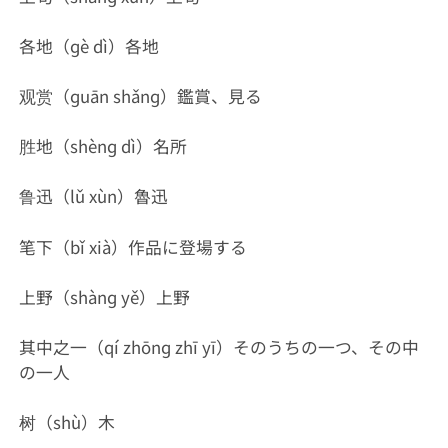
各地（ɡè dì）各地
观赏（ɡuān shǎnɡ）鑑賞、見る
胜地（shènɡ dì）名所
鲁迅（lǔ xùn）魯迅
笔下（bǐ xià）作品に登場する
上野（shànɡ yě）上野
其中之一（qí zhōnɡ zhī yī）そのうちの一つ、その中
の一人
树（shù）木