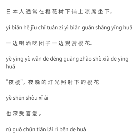
日 本 人 通 常 在 樱 花 树 下 铺 上 凉 席 坐 下，
yì biān hē jǐu chī tuán zi yì biān ɡuān shǎnɡ yīnɡ huā
一 边 喝 酒 吃 团 子 一 边 观 赏 樱 花。
yè yīnɡ yè wǎn de dēnɡ ɡuānɡ zhào shè xià de yīnɡ
huā
"夜 樱"，夜 晚 的 灯 光 照 射 下 的 樱 花
yě shēn shòu xǐ ài
也 深 受 喜 爱 。
rú ɡuǒ chūn tiān lái rì běn de huà