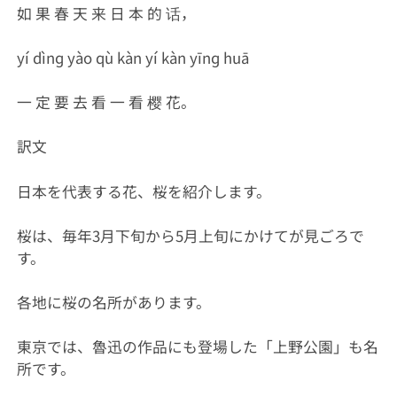
如 果 春 天 来 日 本 的 话，
yí dìnɡ yào qù kàn yí kàn yīnɡ huā
一 定 要 去 看 一 看 樱 花。
訳文
日本を代表する花、桜を紹介します。
桜は、毎年3月下旬から5月上旬にかけてが見ごろで
す。
各地に桜の名所があります。
東京では、魯迅の作品にも登場した「上野公園」も名
所です。