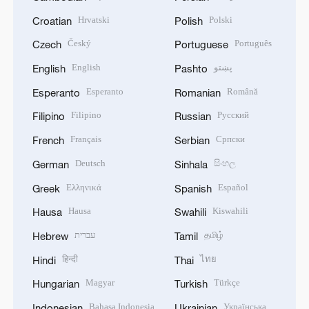
Hrvatski
Polski
Croatian
Polish
Český
Português
Czech
Portuguese
English
پښتو
English
Pashto
Esperanto
Română
Esperanto
Romanian
Filipino
Русский
Filipino
Russian
Français
Српски
French
Serbian
Deutsch
සිංහල
German
Sinhala
Ελληνικά
Español
Greek
Spanish
Hausa
Kiswahili
Hausa
Swahili
עברית
தமிழ்
Hebrew
Tamil
हिन्दी
ไทย
Hindi
Thai
Magyar
Türkçe
Hungarian
Turkish
Bahasa Indonesia
Українська
Indonesian
Ukrainian