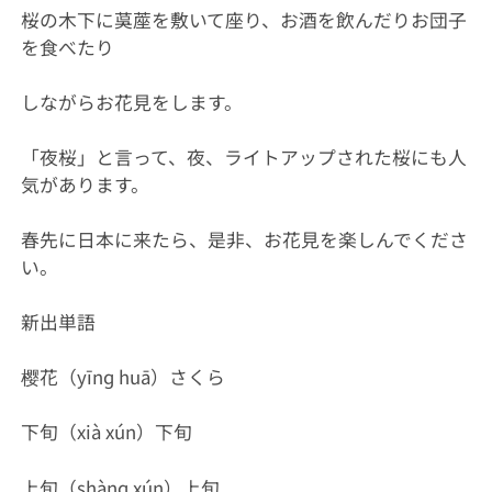
桜の木下に茣蓙を敷いて座り、お酒を飲んだりお団子
を食べたり
しながらお花見をします。
「夜桜」と言って、夜、ライトアップされた桜にも人
気があります。
春先に日本に来たら、是非、お花見を楽しんでくださ
い。
新出単語
樱花（yīnɡ huā）さくら
下旬（xià xún）下旬
上旬（shànɡ xún）上旬