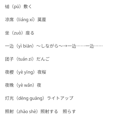
铺（pū）敷く
凉席（liánɡ xí）茣蓙
坐（zuò）座る
一边（yì biān）～しながら～→一边……一边……
团子（tuán zi）だんご
夜樱（yè yīnɡ）夜桜
夜晚（yè wǎn）夜
灯光（dēnɡ ɡuānɡ）ライトアップ
照射（zhào shè）照射する 照らす