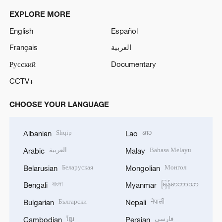
EXPLORE MORE
English
Español
Français
العربية
Русский
Documentary
CCTV+
CHOOSE YOUR LANGUAGE
Shqip
ລາວ
Albanian
Lao
العربية
Bahasa Melayu
Arabic
Malay
Беларуская
Монгол
Belarusian
Mongolian
বাংলা
မြန်မာဘာသာ
Bengali
Myanmar
Български
नेपाली
Bulgarian
Nepali
ខ្មែរ
فارسی
Cambodian
Persian