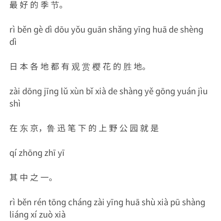
最 好 的 季 节。
rì běn ɡè dì dōu yǒu ɡuān shǎnɡ yīnɡ huā de shènɡ
dì
日 本 各 地 都 有 观 赏 樱 花 的 胜 地。
zài dōnɡ jīnɡ lǔ xùn bǐ xià de shànɡ yě ɡōnɡ yuán jìu
shì
在 东 京，鲁 迅 笔 下 的 上 野 公 园 就 是
qí zhōnɡ zhī yī
其 中 之 一。
rì běn rén tōnɡ chánɡ zài yīnɡ huā shù xià pū shànɡ
liánɡ xí zuò xià